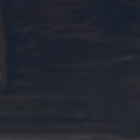
SIÈGE PRINCIPAL
Chemin de Cousson 23
CH – 1032 Romanel-sur-Lausanne
+41 21 320 21 21
LOGISTIQUE
Chemin du Coteau 19
CH-1123 Aclens
Nous contacter
NOUS SUIVRE