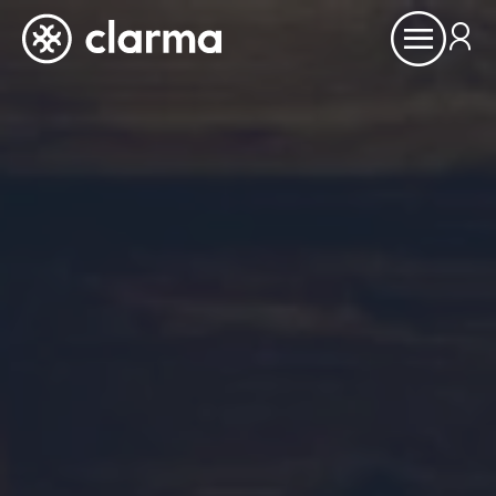
Ouvrir
le
menu
À propos
Inspirations
Références
Partenaires
Showrooms