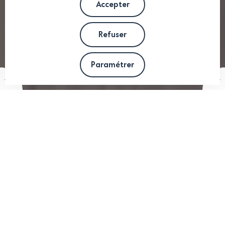
Accepter
Refuser
Paramétrer
Au cœur de Champéry, le Restaurant du
Centre s’intègre harmonieusement à
l’atmosphère authentique du village. Niché
entre montagnes majestueuses et sentiers
alpins, il offre une immersion unique dans la
vie locale, entre traditions suisses, nature
préservée et accueil chaleureux.