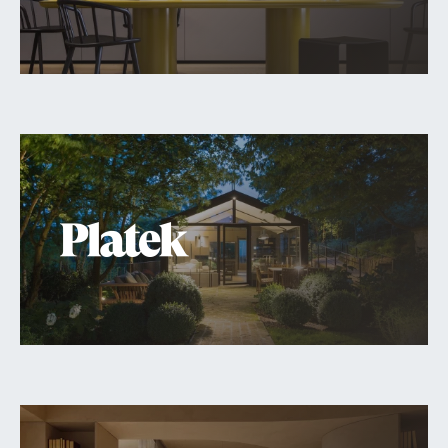
SIÈGE PRINCIPAL
Chemin de Cousson 23
CH – 1032 Romanel-sur-Lausanne
+41 21 320 21 21
LOGISTIQUE
Chemin du Coteau 19
CH-1123 Aclens
Nous contacter
NOUS SUIVRE