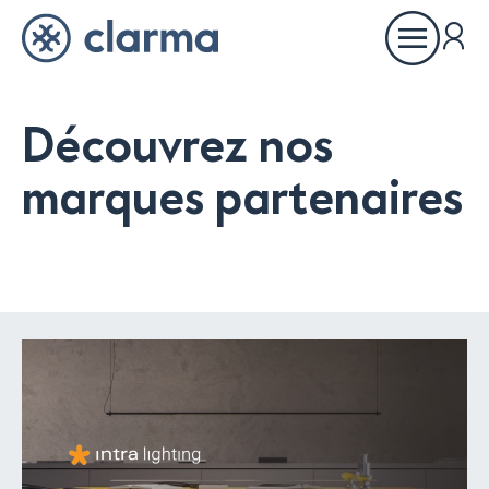
Ouvrir
le
menu
Découvrez nos
À propos
marques partenaires
Inspirations
Références
Partenaires
Showrooms