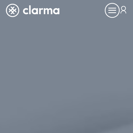
Ouvrir
le
menu
À propos
Inspirations
Références
Partenaires
Showrooms