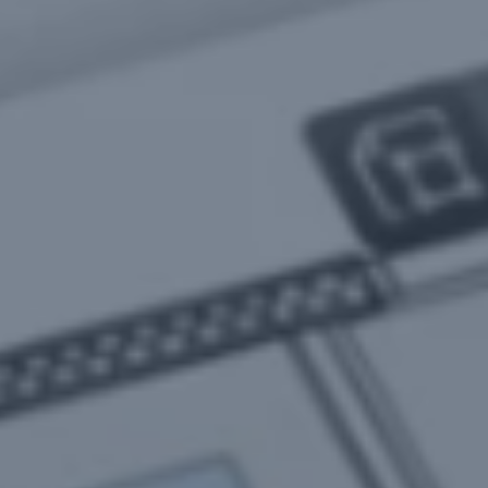
SIÈGE PRINCIPAL
Chemin de Cousson 23
CH – 1032 Romanel-sur-Lausanne
+41 21 320 21 21
LOGISTIQUE
Chemin du Coteau 19
CH-1123 Aclens
Nous contacter
NOUS SUIVRE