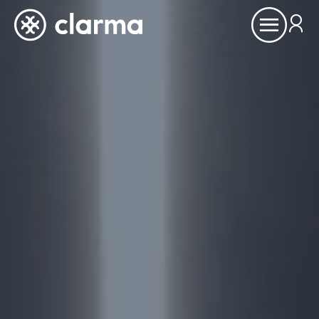
Ouvrir
le
menu
À propos
Inspirations
Références
Partenaires
Showrooms