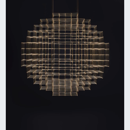
SIÈGE PRINCIPAL
Chemin de Cousson 23
CH – 1032 Romanel-sur-Lausanne
+41 21 320 21 21
LOGISTIQUE
Chemin du Coteau 19
CH-1123 Aclens
Nous contacter
NOUS SUIVRE