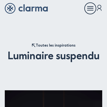
Ouvrir
le
menu
À propos
Toutes les inspirations
Inspirations
Luminaire suspendu
Références
Partenaires
Showrooms