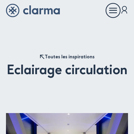
Ouvrir
le
menu
À propos
Toutes les inspirations
Inspirations
Eclairage circulation
Références
Partenaires
Showrooms