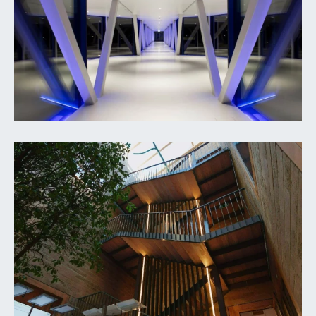
SIÈGE PRINCIPAL
Chemin de Cousson 23
CH – 1032 Romanel-sur-Lausanne
+41 21 320 21 21
LOGISTIQUE
Chemin du Coteau 19
CH-1123 Aclens
Nous contacter
NOUS SUIVRE