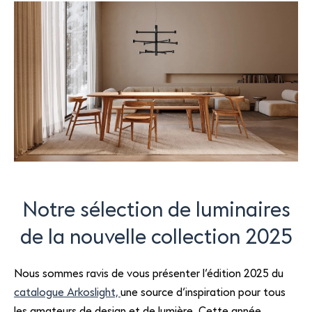
email
Facebook
Twitter
LinkedIn
WhatsApp
SIÈGE PRINCIPAL
Chemin de Cousson 23
CH – 1032 Romanel-sur-Lausanne
+41 21 320 21 21
LOGISTIQUE
Chemin du Coteau 19
CH-1123 Aclens
Notre sélection de luminaires
de la nouvelle collection 2025
Nous contacter
NOUS SUIVRE
Nous sommes ravis de vous présenter l’édition 2025 du
catalogue Arkoslight,
une source d’inspiration pour tous
les amateurs de design et de lumière. Cette année,