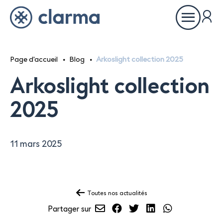
Ouvrir
le
menu
Page d'accueil
Blog
Arkoslight collection 2025
À propos
Arkoslight collection
Inspirations
2025
Références
11 mars 2025
Partenaires
Toutes nos actualités
Envoyer
Partager
Partager
Partager
Partager
Showrooms
Partager sur
par
sur
sur
sur
sur