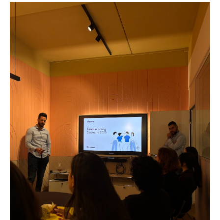
SIÈGE PRINCIPAL
Chemin de Cousson 23
CH – 1032 Romanel-sur-Lausanne
+41 21 320 21 21
LOGISTIQUE
Chemin du Coteau 19
CH-1123 Aclens
Nous contacter
NOUS SUIVRE