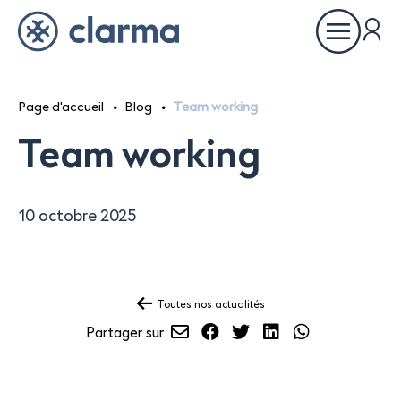
Ouvrir
le
menu
Page d'accueil
Blog
Team working
À propos
Team working
Inspirations
10 octobre 2025
Références
Toutes nos actualités
Partenaires
Envoyer
Partager
Partager
Partager
Partager
Partager sur
par
sur
sur
sur
sur
Showrooms
email
Facebook
Twitter
LinkedIn
WhatsApp