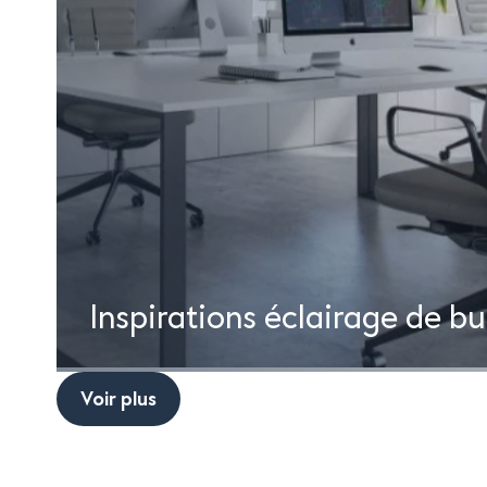
Inspirations éclairage de b
Éclairage d’ambiance séjou
Éclairage décoratif extérie
Voir plus