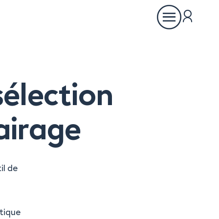
Ouvrir
le
menu
sélection
IÈGE PRINCIPAL
Chemin de Cousson 23
airage
CH – 1032 Romanel-sur-Lausanne
+41 21 320 21 21
il de
LOGISTIQUE
Chemin du Coteau 19
étique
CH-1123 Aclens