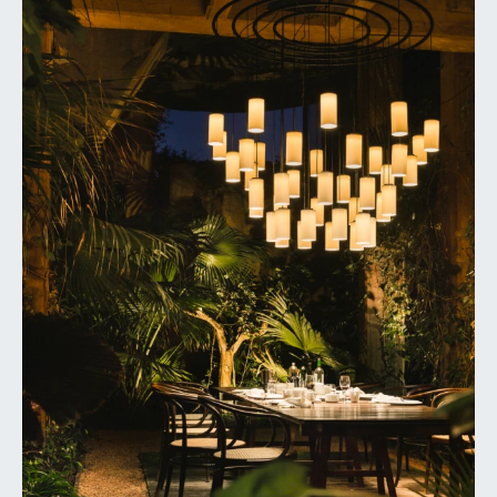
HEAD OFFICE
Chemin de Cousson 23
CH – 1032 Romanel-sur-Lausanne
+41 21 320 21 21
Chemin du Coteau 19
CH-1123 Aclens
Nous contacter
FOLLOW US