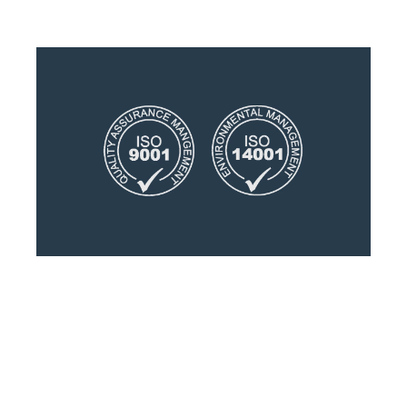
email
Facebook
Twitter
LinkedIn
WhatsApp
HEAD OFFICE
Chemin de Cousson 23
CH – 1032 Romanel-sur-Lausanne
+41 21 320 21 21
Chemin du Coteau 19
CH-1123 Aclens
Nous contacter
FOLLOW US