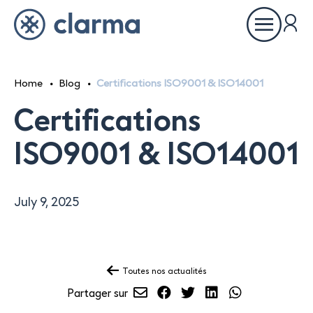
Ouvrir
le
menu
Home
Blog
Certifications ISO9001 & ISO14001
About
Certifications
Our inspirations
ISO9001 & ISO14001
Our references
July 9, 2025
Our partners
Toutes nos actualités
Envoyer
Partager
Partager
Partager
Partager
Our showrooms
Partager sur
par
sur
sur
sur
sur