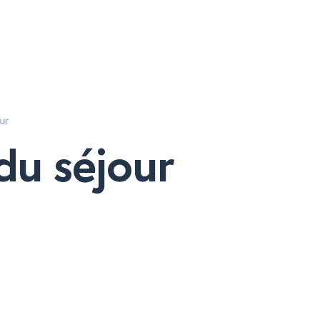
À propos
ur
S
du séjour
Inspirations
Références